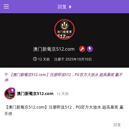
回复
澳门新葡京512.​com
12 天前
注册于
2025年10月10日
于
【澳门新葡京512.com】注册即送512，PG官方大放水 超高暴奖 赢不
停
澳门新葡京512.​com
12 天前
【澳门新葡京512.com】注册即送512，PG官方大放水 超高暴奖 赢
不停
回复