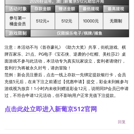
注意：本活动不与《首存豪礼》《助力大奖》共享，街机游戏、棋
牌百家乐、21点、PG电子《宝石侠、逆袭的小红帽、美杜莎2》桌
面游戏不参与此活动，本活动专为真实玩家设立，套利者请绕行，
套利行为将被永久封号，请勿冒险！
范例：新会员注册后，点击一线上存款一先绑定提款银行卡，会员
充值5元后，在未下注之前通过【优惠申请】提交，彩金未到账参与
游戏视为放弃！1小时内未收到赠送彩金12元，说明同IP会员已申请
过，不符合申请12元活动，但不影响用户正常充值下注提款。
点击此处立即进入新葡京512官网
回复