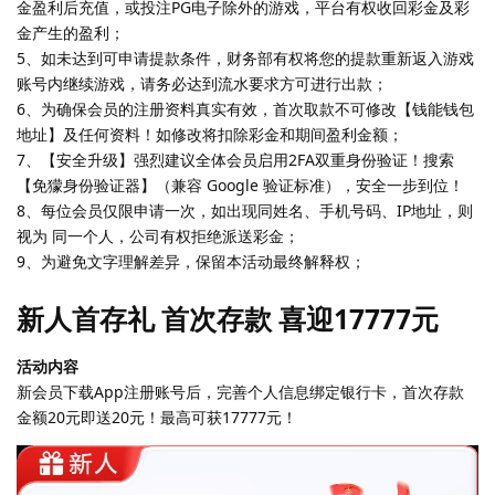
金盈利后充值，或投注PG电子除外的游戏，平台有权收回彩金及彩
金产生的盈利；
5、如未达到可申请提款条件，财务部有权将您的提款重新返入游戏
账号内继续游戏，请务必达到流水要求方可进行出款；
6、为确保会员的注册资料真实有效，首次取款不可修改【钱能钱包
地址】及任何资料！如修改将扣除彩金和期间盈利金额；
7、【安全升级】强烈建议全体会员启用2FA双重身份验证！搜索
【免獴身份验证器】（兼容 Google 验证标准），安全一步到位！
8、每位会员仅限申请一次，如出现同姓名、手机号码、IP地址，则
视为 同一个人，公司有权拒绝派送彩金；
9、为避免文字理解差异，保留本活动最终解释权；
新人首存礼 首次存款 喜迎17777元
活动内容
新会员下载App注册账号后，完善个人信息绑定银行卡，首次存款
金额20元即送20元！最高可获17777元！