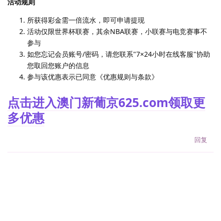
活动规则
所获得彩金需一倍流水，即可申请提现
活动仅限世界杯联赛，其余NBA联赛，小联赛与电竞赛事不
参与
如您忘记会员账号/密码，请您联系"7×24小时在线客服"协助
您取回您账户的信息
参与该优惠表示已同意《优惠规则与条款》
点击进入澳门新葡京625.com领取更
多优惠
回复