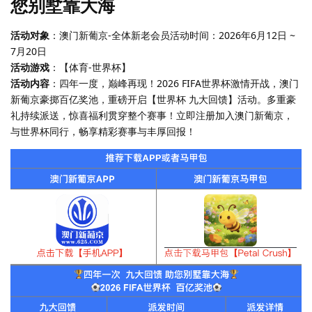
您别墅靠大海
活动对象
：澳门新葡京-全体新老会员活动时间：2026年6月12日 ~
7月20日
活动游戏
：【体育-世界杯】
活动内容
：四年一度，巅峰再现！2026 FIFA世界杯激情开战，澳门
新葡京豪掷百亿奖池，重磅开启【世界杯 九大回馈】活动。多重豪
礼持续派送，惊喜福利贯穿整个赛事！立即注册加入澳门新葡京，
与世界杯同行，畅享精彩赛事与丰厚回报！