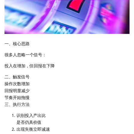
一、核心思路
很多人忽略一个信号：
投入在增加，但回报在下降
二、触发信号
操作次数增加
回报明显减少
节奏开始拖慢
三、执行方法
识别投入产出比
是否仍具价值
出现失衡立即减速