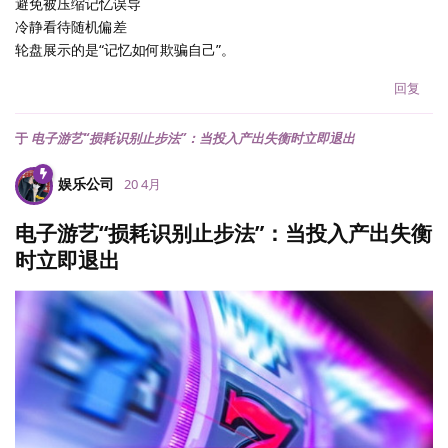
避免被压缩记忆误导
冷静看待随机偏差
轮盘展示的是“记忆如何欺骗自己”。
回复
于
电子游艺“损耗识别止步法”：当投入产出失衡时立即退出
娱乐公司
20 4月
电子游艺“损耗识别止步法”：当投入产出失衡
时立即退出