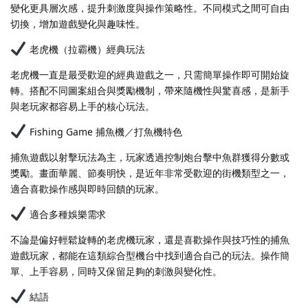
變化更具層次感，提升刺激度與操作策略性。不同模式之間可自由
切換，增加遊戲變化與趣味性。
老虎機（拉霸機）經典玩法
老虎機一直是最受歡迎的經典遊戲之一，只需簡單操作即可開始旋
轉。搭配不同圖案組合與獎勵機制，帶來隨機性與驚喜感，是新手
與老玩家都容易上手的核心玩法。
Fishing Game 捕魚機／打魚機特色
捕魚遊戲以射擊玩法為主，玩家透過控制炮台擊中魚群獲得分數或
獎勵。畫面華麗、節奏明快，是近年非常受歡迎的街機類型之一，
適合喜歡操作感與即時回饋的玩家。
適合多種娛樂需求
不論是偏好輕鬆旋轉的老虎機玩家，還是喜歡操作與技巧性的捕魚
遊戲玩家，都能在這類綜合型機台中找到適合自己的玩法。操作簡
單、上手容易，同時又保留足夠的刺激與變化性。
結語