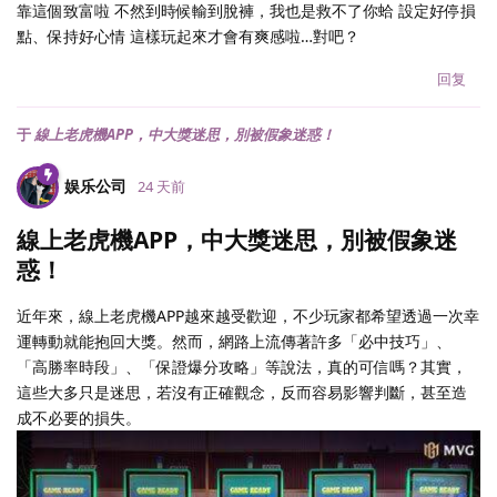
靠這個致富啦 不然到時候輸到脫褲，我也是救不了你蛤 設定好停損
點、保持好心情 這樣玩起來才會有爽感啦…對吧？
回复
于
線上老虎機APP，中大獎迷思，別被假象迷惑！
娱乐公司
24 天前
線上老虎機APP，中大獎迷思，別被假象迷
惑！
近年來，線上老虎機APP越來越受歡迎，不少玩家都希望透過一次幸
運轉動就能抱回大獎。然而，網路上流傳著許多「必中技巧」、
「高勝率時段」、「保證爆分攻略」等說法，真的可信嗎？其實，
這些大多只是迷思，若沒有正確觀念，反而容易影響判斷，甚至造
成不必要的損失。