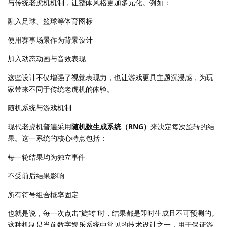
与传统老虎机机制，让整体风格更加多元化。例如：
融入足球、篮球等体育图标
使用赛事场景作为背景设计
加入动态动画与音效表现
这些设计不仅增强了视觉表现力，也让游戏更具主题沉浸感，为玩
家带来不同于传统老虎机的体验。
随机系统与游戏机制
现代老虎机普遍采用
随机数生成系统（RNG）
来决定每次旋转的结
果。这一系统的核心特点包括：
每一轮结果均为独立事件
不受前后结果影响
所有符号组合概率固定
也就是说，每一次点击“旋转”时，结果都是即时生成且不可预测的。
这种机制是当前数字娱乐系统中常见的技术设计之一，用于保证游