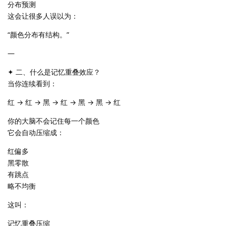
分布预测
这会让很多人误以为：
“颜色分布有结构。”
—
✦ 二、什么是记忆重叠效应？
当你连续看到：
红 → 红 → 黑 → 红 → 黑 → 黑 → 红
你的大脑不会记住每一个颜色
它会自动压缩成：
红偏多
黑零散
有跳点
略不均衡
这叫：
记忆重叠压缩