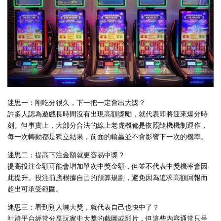
迷思一：剛吃分很久，下一把一定會出大獎？
許多人認為遊戲長時間沒有出現高額獎勵，就代表即將迎來爆分時
刻。但事實上，大部分合法的線上老虎機都是依照隨機機制運作，
每一次轉動都是獨立結果，前面的輸贏並不會影響下一次的機率。
迷思二：提高下注金額就更容易中獎？
提高投注金額可能會增加單次中獎金額，但並不代表中獎機率會因
此提升。投注前應根據自己的預算規劃，避免因為追求高額回報而
超出可承受範圍。
迷思三：看到別人曬大獎，就代表自己也快中了？
社群平台經常分享玩家中大獎的截圖或影片，但這些內容通常只呈