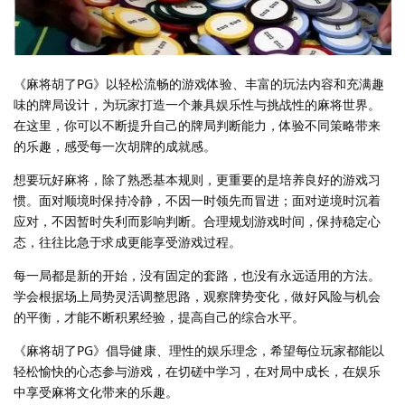
《麻将胡了PG》以轻松流畅的游戏体验、丰富的玩法内容和充满趣
味的牌局设计，为玩家打造一个兼具娱乐性与挑战性的麻将世界。
在这里，你可以不断提升自己的牌局判断能力，体验不同策略带来
的乐趣，感受每一次胡牌的成就感。
想要玩好麻将，除了熟悉基本规则，更重要的是培养良好的游戏习
惯。面对顺境时保持冷静，不因一时领先而冒进；面对逆境时沉着
应对，不因暂时失利而影响判断。合理规划游戏时间，保持稳定心
态，往往比急于求成更能享受游戏过程。
每一局都是新的开始，没有固定的套路，也没有永远适用的方法。
学会根据场上局势灵活调整思路，观察牌势变化，做好风险与机会
的平衡，才能不断积累经验，提高自己的综合水平。
《麻将胡了PG》倡导健康、理性的娱乐理念，希望每位玩家都能以
轻松愉快的心态参与游戏，在切磋中学习，在对局中成长，在娱乐
中享受麻将文化带来的乐趣。