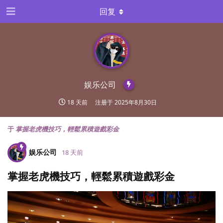
回复
娱乐公司
18 天前
注册于
2025年8月30日
于
掌握老虎機技巧，輕鬆累積遊戲彩金
娱乐公司
18 天前
掌握老虎機技巧，輕鬆累積遊戲彩金