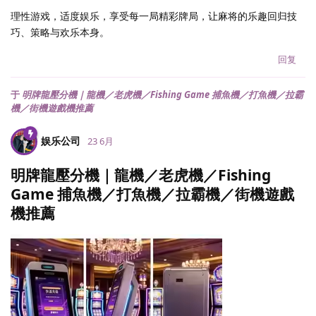
理性游戏，适度娱乐，享受每一局精彩牌局，让麻将的乐趣回归技
巧、策略与欢乐本身。
回复
于
明牌龍壓分機｜龍機／老虎機／Fishing Game 捕魚機／打魚機／拉霸
機／街機遊戲機推薦
娱乐公司
23 6月
明牌龍壓分機｜龍機／老虎機／Fishing
Game 捕魚機／打魚機／拉霸機／街機遊戲
機推薦