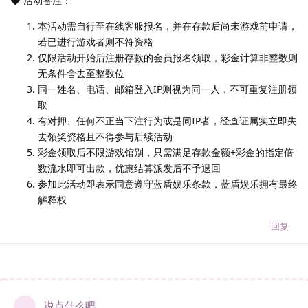
◆ 活动备注： ​
本活动需自行至在线客服报名，并在存款后尚未游戏前申请，
若已进行游戏者则不符资格
仅限活动开始后注册存款的会员报名领取，彩金计算非整数则
无条件舍去至整数位
同一姓名、电话、邮箱登入IP则视为同一人，不可重复注册领
取
有对押、任何不正当下注行为或是同IP者，经查证属实立即失
去领奖资格且不得参与后续活动
彩金领取后不限游戏馆别，只需满足存款金额+彩金的指定倍
数流水即可出款，优惠结算派发后不予退回
参加此活动即表示同意遵守蓝盾娱乐条款，蓝盾娱乐拥有最终
解释权
回复
说点什么吧...