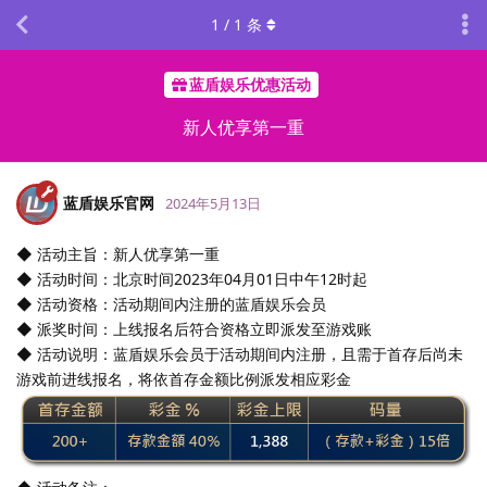
1
/
1
条
蓝盾娱乐优惠活动
新人优享第一重
蓝盾娱乐官网
2024年5月13日
◆ 活动主旨：新人优享第一重
◆ 活动时间：北京时间2023年04月01日中午12时起
◆ 活动资格：活动期间内注册的蓝盾娱乐会员
◆ 派奖时间：上线报名后符合资格立即派发至游戏账
◆ 活动说明：蓝盾娱乐会员于活动期间内注册，且需于首存后尚未
游戏前进线报名，将依首存金额比例派发相应彩金