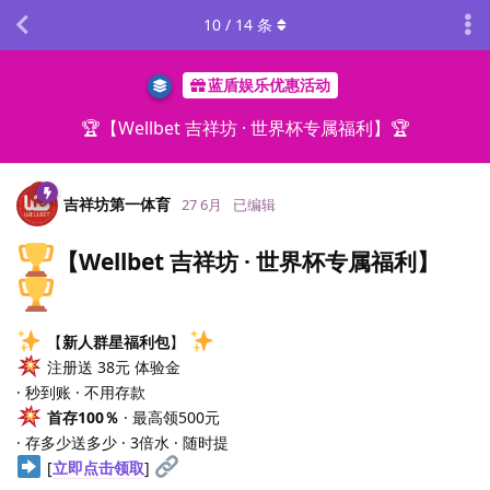
10
/
14
条
蓝盾娱乐优惠活动
🏆【Wellbet 吉祥坊 · 世界杯专属福利】🏆
吉祥坊第一体育
27 6月
已编辑
【Wellbet 吉祥坊 · 世界杯专属福利】
【
新人群星福利包
】
注册送 38元 体验金
· 秒到账 · 不用存款
首存100％
· 最高领500元
· 存多少送多少 · 3倍水 · 随时提
[
立即点击领取
]