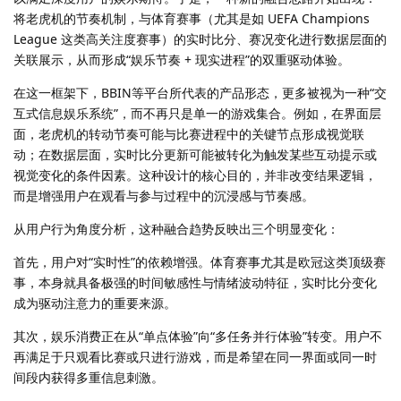
将老虎机的节奏机制，与体育赛事（尤其是如 UEFA Champions
League 这类高关注度赛事）的实时比分、赛况变化进行数据层面的
关联展示，从而形成“娱乐节奏 + 现实进程”的双重驱动体验。
在这一框架下，BBIN等平台所代表的产品形态，更多被视为一种“交
互式信息娱乐系统”，而不再只是单一的游戏集合。例如，在界面层
面，老虎机的转动节奏可能与比赛进程中的关键节点形成视觉联
动；在数据层面，实时比分更新可能被转化为触发某些互动提示或
视觉变化的条件因素。这种设计的核心目的，并非改变结果逻辑，
而是增强用户在观看与参与过程中的沉浸感与节奏感。
从用户行为角度分析，这种融合趋势反映出三个明显变化：
首先，用户对“实时性”的依赖增强。体育赛事尤其是欧冠这类顶级赛
事，本身就具备极强的时间敏感性与情绪波动特征，实时比分变化
成为驱动注意力的重要来源。
其次，娱乐消费正在从“单点体验”向“多任务并行体验”转变。用户不
再满足于只观看比赛或只进行游戏，而是希望在同一界面或同一时
间段内获得多重信息刺激。