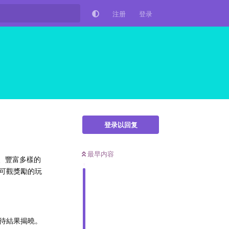
注册
登录
登录以回复
最早内容
法、豐富多樣的
可觀獎勵的玩
待結果揭曉。