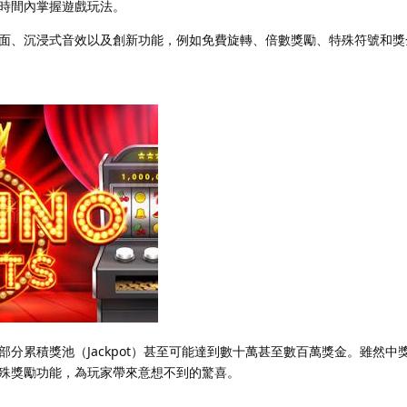
時間內掌握遊戲玩法。
面、沉浸式音效以及創新功能，例如免費旋轉、倍數獎勵、特殊符號和獎
分累積獎池（Jackpot）甚至可能達到數十萬甚至數百萬獎金。雖然中
殊獎勵功能，為玩家帶來意想不到的驚喜。