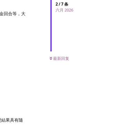
2
/
7
条
六月 2026
金回合等，大
最新回复
獎結果具有隨