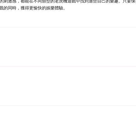
的刺激感，都能在不同類型的老虎機遊戲中找到適合自己的樂趣。只要保
戲的同時，獲得更愉快的娛樂體驗。