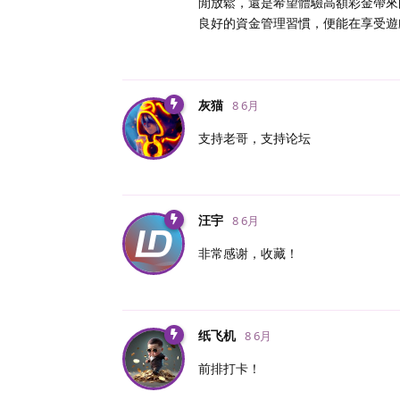
閒放鬆，還是希望體驗高額彩金帶來
良好的資金管理習慣，便能在享受遊
灰猫
8 6月
支持老哥，支持论坛
汪宇
8 6月
非常感谢，收藏！
纸飞机
8 6月
前排打卡！