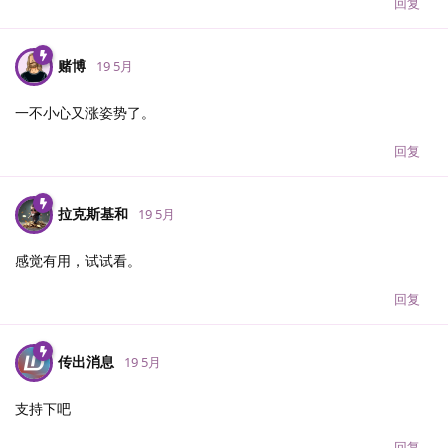
回复
赌博
19 5月
一不小心又涨姿势了。
回复
拉克斯基和
19 5月
感觉有用，试试看。
回复
传出消息
19 5月
支持下吧
回复