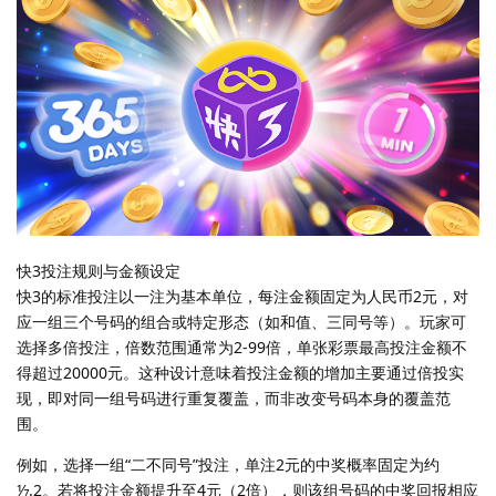
快3投注规则与金额设定
快3的标准投注以一注为基本单位，每注金额固定为人民币2元，对
应一组三个号码的组合或特定形态（如和值、三同号等）。玩家可
选择多倍投注，倍数范围通常为2-99倍，单张彩票最高投注金额不
得超过20000元。这种设计意味着投注金额的增加主要通过倍投实
现，即对同一组号码进行重复覆盖，而非改变号码本身的覆盖范
围。
例如，选择一组“二不同号”投注，单注2元的中奖概率固定为约
⅐.2。若将投注金额提升至4元（2倍），则该组号码的中奖回报相应