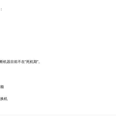
：
断机器目前不在“死机期”。
注额
或换机