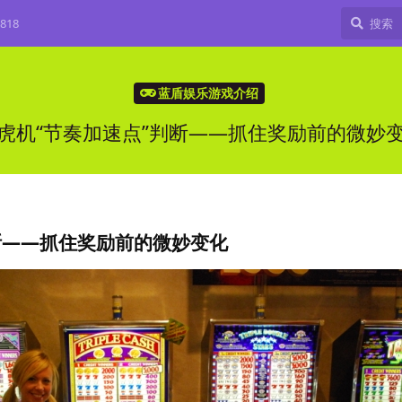
818
蓝盾娱乐游戏介绍
虎机“节奏加速点”判断——抓住奖励前的微妙
断——抓住奖励前的微妙变化