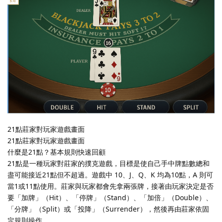
21點莊家對玩家遊戲畫面
21點莊家對玩家遊戲畫面
什麼是21點？基本規則快速回顧
21點是一種玩家對莊家的撲克遊戲，目標是使自己手中牌點數總和
盡可能接近21點但不超過。遊戲中 10、J、Q、K 均為10點，A 則可
當1或11點使用。莊家與玩家都會先拿兩張牌，接著由玩家決定是否
要「加牌」（Hit）、「停牌」（Stand）、「加倍」（Double）、
「分牌」（Split）或「投降」（Surrender），然後再由莊家依固
定規則操作。