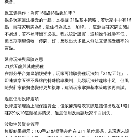
機會。
反直覺操作：為何16點對8點要加牌？
很多玩家無法接受的一點，是根據 21點基本策略，若玩家手中有16
點，而莊家明牌為8，最佳行為竟是「加牌」。這源自莊家牌面8點
不易爆，若不補牌幾乎必敗。程式統計證實，這類操作雖勝率低，
但長期期望值較「停牌」好，反映出大多數人無法直覺感受機率的
盲點。
延伸玩法與風險迷思
21點五龍與其他變種
在部分平台如皇朝娛樂中，玩家可體驗變種玩法如「21點五龍」，
即連續拿五張不爆牌的特殊賠率機制。此類玩法雖趣味十足，但風
險與莊家優勢也變得更加複雜，建議玩家掌握基本策略後再嘗試。
過度使用投降選項
投降選項理論上能保護資金，但依據策略表實際建議僅出現在16對
莊家9或10這類極劣情況。過度使用反而讓玩家平白損失。
波動性與資金管理
模擬結果顯示：100手21點標準差約在 ±11 單位籌碼，若玩家未設