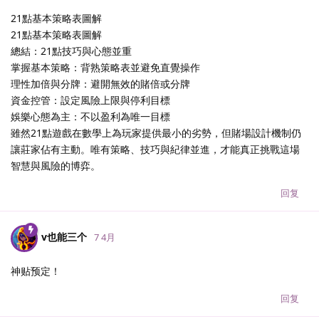
21點基本策略表圖解
21點基本策略表圖解
總結：21點技巧與心態並重
掌握基本策略：背熟策略表並避免直覺操作
理性加倍與分牌：避開無效的賭倍或分牌
資金控管：設定風險上限與停利目標
娛樂心態為主：不以盈利為唯一目標
雖然21點遊戲在數學上為玩家提供最小的劣勢，但賭場設計機制仍
讓莊家佔有主動。唯有策略、技巧與紀律並進，才能真正挑戰這場
智慧與風險的博弈。
回复
v也能三个
7 4月
神贴预定！
回复