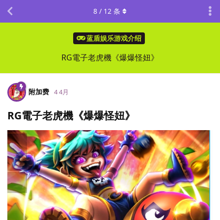
8
/
12
条
蓝盾娱乐游戏介绍
RG電子老虎機《爆爆怪妞》
附加费
4 4月
RG電子老虎機《爆爆怪妞》