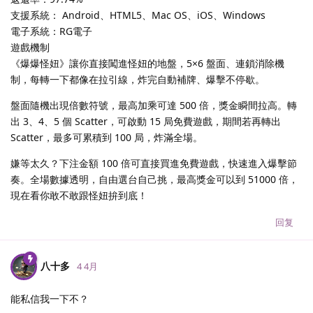
支援系統： Android、HTML5、Mac OS、iOS、Windows
電子系統：RG電子
遊戲機制
《爆爆怪妞》讓你直接闖進怪妞的地盤，5×6 盤面、連鎖消除機
制，每轉一下都像在拉引線，炸完自動補牌、爆擊不停歇。
盤面隨機出現倍數符號，最高加乘可達 500 倍，獎金瞬間拉高。轉
出 3、4、5 個 Scatter，可啟動 15 局免費遊戲，期間若再轉出
Scatter，最多可累積到 100 局，炸滿全場。
嫌等太久？下注金額 100 倍可直接買進免費遊戲，快速進入爆擊節
奏。全場數據透明，自由選台自己挑，最高獎金可以到 51000 倍，
現在看你敢不敢跟怪妞拚到底！
回复
八十多
4 4月
能私信我一下不？