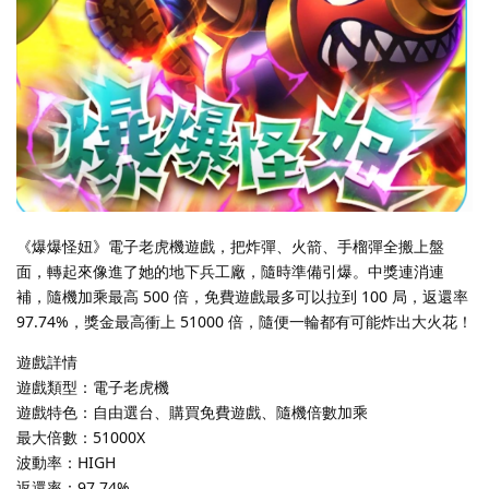
《爆爆怪妞》電子老虎機遊戲，把炸彈、火箭、手榴彈全搬上盤
面，轉起來像進了她的地下兵工廠，隨時準備引爆。中獎連消連
補，隨機加乘最高 500 倍，免費遊戲最多可以拉到 100 局，返還率
97.74%，獎金最高衝上 51000 倍，隨便一輪都有可能炸出大火花！
遊戲詳情
遊戲類型：電子老虎機
遊戲特色：自由選台、購買免費遊戲、隨機倍數加乘
最大倍數：51000X
波動率：HIGH
返還率：97.74%