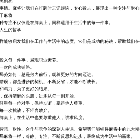
黑到亮
事情。麻将让我们在打牌时忘记烦恼，专心致志，展现出一种专注与耐心
于麻将
种专注不仅仅是在牌桌上，同样适用于生活中的每一件事。
人生的哲学
样能够启发我们在工作与生活中的态度。它们是成功的秘诀，帮助我们在
投入每一件事，展现职业素养。
一次的成功铺路。
局势如何，总是努力前行，朝着更好的方向迈进。
错误，都是进步的契机。不断反省，才能不断成长。
和精力，为了更好的结果。
，保持清醒的头脑，进步从每一刻开始。
尊重每一位对手，保持友谊，赢得他人尊重。
每一次挑战，不轻言放弃。
牌桌上，在生活中也要尊重他人，讲求风度。
智慧、耐性、合作与竞争的深刻人生课。希望我们能够将麻将中的九大精
局麻将一样，冷静、专注、不断反思和进步，最终成为生活中的赢家。