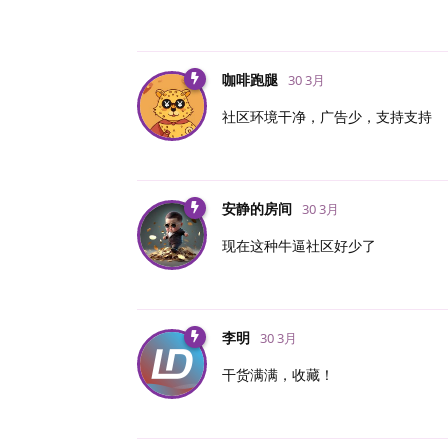
咖啡跑腿
30 3月
社区环境干净，广告少，支持支持
安静的房间
30 3月
现在这种牛逼社区好少了
李明
30 3月
干货满满，收藏！