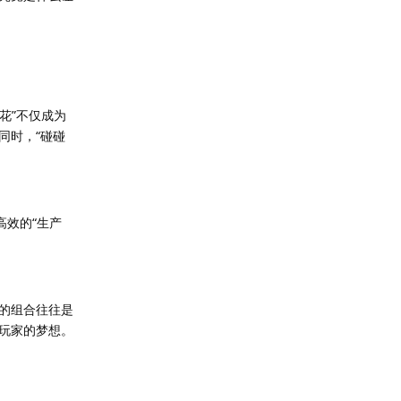
花”不仅成为
同时，“碰碰
高效的“生产
的组合往往是
玩家的梦想。