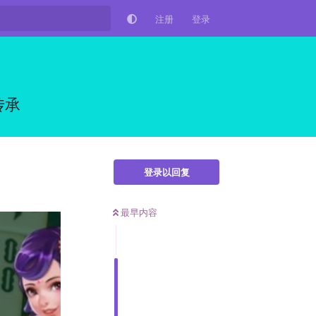
注册
登录
传承
登录以回复
最早内容