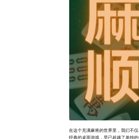
在这个充满麻将的世界里，我们不仅
经典的桌面游戏，早已超越了单纯的