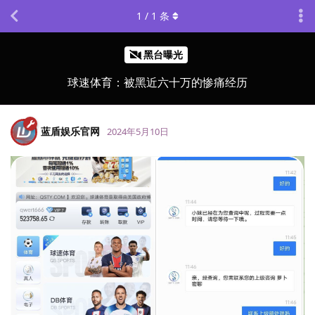
1
/
1
条
黑台曝光
球速体育：被黑近六十万的惨痛经历
蓝盾娱乐官网
2024年5月10日