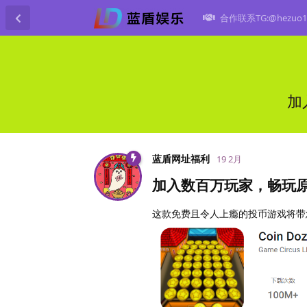
合作联系TG:@hezuo1
加
蓝盾网址福利
19 2月
加入数百万玩家，畅玩
这款免费且令人上瘾的投币游戏将带