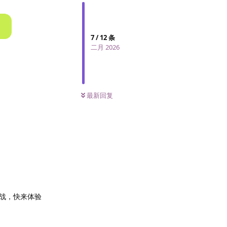
7
/
12
条
二月 2026
最新回复
战，快来体验