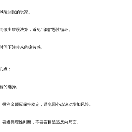
风险回报的玩家。
而做出错误决策，避免“追输”恶性循环。
时间下注带来的疲劳感。
几点：
智的选择。
赌。投注金额应保持稳定，避免因心态波动增加风险。
注。要遵循理性判断，不要盲目追逐反向局面。