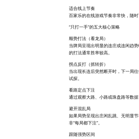
适合线上节奏
百家乐的在线游戏节奏非常快，随时
“只打一手”的五大核心策略
顺势打法（看龙局）
当牌局呈现出明显的连庄或连闲趋势
的打法通常胜率较高。
拐点反打（抓转折）
当出现长连后突然断开时，下一局往
试探。
看路定点下注
通过观察大路、小路或珠盘路等数据
避开混乱局
如果局势呈现出庄闲乱跳、无明显节
非“每局都下注”。
跟随强势区间