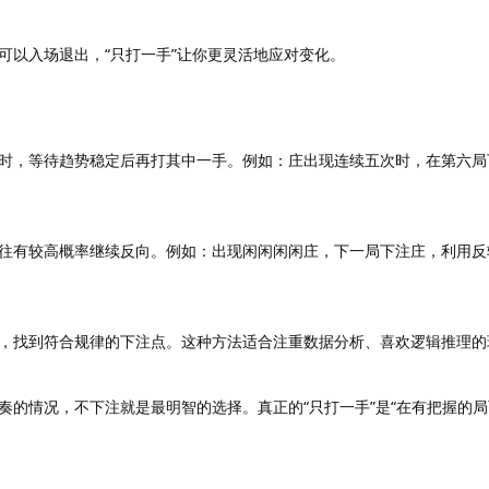
可以入场退出，“只打一手”让你更灵活地应对变化。
时，等待趋势稳定后再打其中一手。例如：庄出现连续五次时，在第六局
往有较高概率继续反向。例如：出现闲闲闲闲庄，下一局下注庄，利用反
，找到符合规律的下注点。这种方法适合注重数据分析、喜欢逻辑推理的
奏的情况，不下注就是最明智的选择。真正的“只打一手”是“在有把握的局