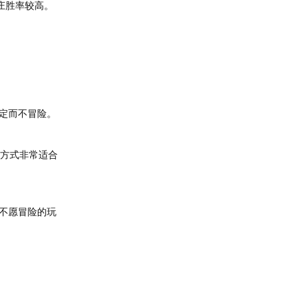
庄胜率较高。
定而不冒险。
种方式非常适合
不愿冒险的玩