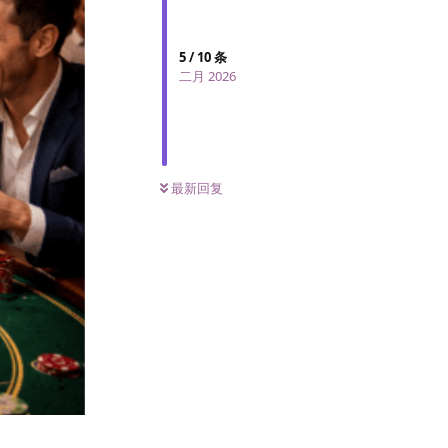
5
/
10
条
二月 2026
最新回复