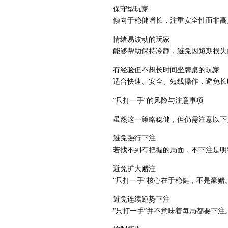
保守型玩家
倾向于稳健增长，注重安全性而非高
情绪易波动的玩家
能够帮助保持冷静，避免因短期损失
有经验但不想长时间坐牌桌的玩家
适合快速、安全、短线操作，避免长
“只打一手”的风险与注意事项
虽然这一策略稳健，但仍需注意以下
避免强行下注
若找不到有把握的局面，不下注是明
避免扩大赌注
“只打一手”核心在于稳健，不是豪
避免连续逆势下注
“只打一手”并不意味着每局都要下