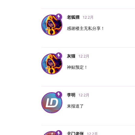
老狐狸
12 2月
感谢楼主无私分享！
灰猫
12 2月
神贴预定！
李明
12 2月
来报道了
北门老张
12 2月