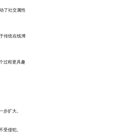
动了社交属性
于传统在线博
整个过程更具趣
一步扩大。
不受侵犯。