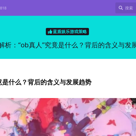
818
蓝盾娱乐游戏策略
解析：“ob真人”究竟是什么？背后的含义与发
究竟是什么？背后的含义与发展趋势