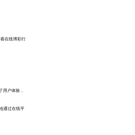
志着在线博彩行
了用户体验，
繁地通过在线平