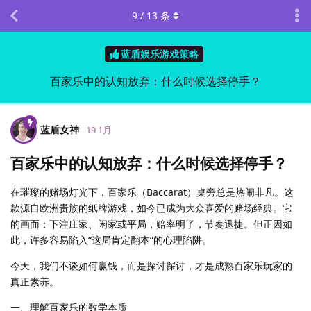
9
/
13
条
蓝盾娱乐游戏策略
百家乐中的认知放弃：什么时候选择停手？
蓝盾女神
19 1月
百家乐中的认知放弃：什么时候选择停手？
在璀璨的赌场灯光下，百家乐（Baccarat）桌旁总是热闹非凡。这
款源自欧洲贵族的纸牌游戏，如今已成为大众喜爱的赌场经典。它
的画面：下注庄家、闲家或平局，赔率明了，节奏迅捷。但正因如
此，许多容易陷入“这局肯定翻本”的心理陷阱。
今天，我们不谈如何赢钱，而是探讨探讨，才是成熟百家乐玩家的
真正素养。
一、理解百家乐的数学本质