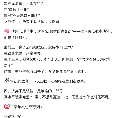
加注无逻辑，只因“赌气”
想“借钱压一把”
骂出“今天就是不顺！”
立刻停手。放弃不是认输，是撤退。
博彩心理学中，这叫“认知错误临界点”——你不再以概率决策，
而是情绪投机。
赌博三：赢了还想继续压，想要“榨干运气”
赢钱最危险：想赢更多。
赢了三局，盈利600元，本可走人。但你想：“运气这么好，怎么能
走？”
结果，赌场把钱收回去了。贪婪是放弃的最大遏制。
常识的放弃：不仅止损，还包括在盈利点收手。
四、放弃不是认输，是策略的一部分
高水平玩家知道：“赢，不是靠赢这一把，而是控制什么时候不玩。”
百家乐核心三守则：
不赌“和局”；