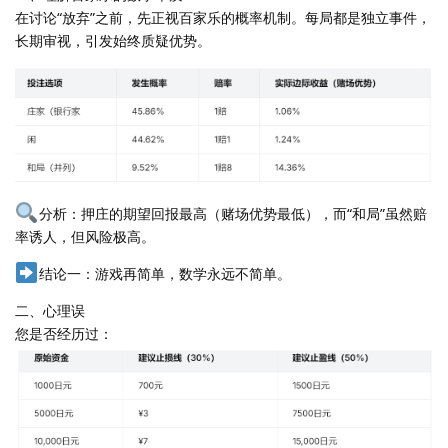
在讨论“放弃”之前，先正视百家乐的概率机制。每局都是独立事件，
长期审视，引发始终质疑优势。
分析：押庄的期望回报最高（赌场优势最低），而“和局”虽然赔
率诱人，但风险极高。
结论一：游戏再简单，数学永远不简单。
二、心理误
您是否经历过：