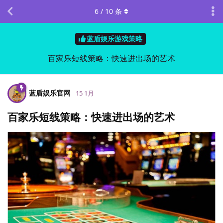
6
/
10
条
蓝盾娱乐游戏策略
百家乐短线策略：快速进出场的艺术
蓝盾娱乐官网
15 1月
百家乐短线策略：快速进出场的艺术