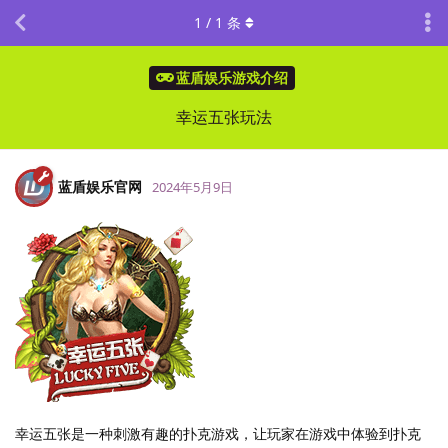
1
/
1
条
蓝盾娱乐游戏介绍
幸运五张玩法
蓝盾娱乐官网
2024年5月9日
幸运五张是一种刺激有趣的扑克游戏，让玩家在游戏中体验到扑克