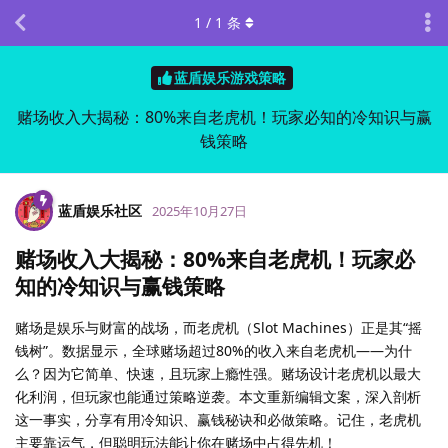
1
/
1
条
蓝盾娱乐游戏策略
赌场收入大揭秘：80%来自老虎机！玩家必知的冷知识与赢
钱策略
蓝盾娱乐社区
2025年10月27日
赌场收入大揭秘：80%来自老虎机！玩家必
知的冷知识与赢钱策略
赌场是娱乐与财富的战场，而老虎机（Slot Machines）正是其“摇
钱树”。数据显示，全球赌场超过80%的收入来自老虎机——为什
么？因为它简单、快速，且玩家上瘾性强。赌场设计老虎机以最大
化利润，但玩家也能通过策略逆袭。本文重新编辑文案，深入剖析
这一事实，分享有用冷知识、赢钱秘诀和必做策略。记住，老虎机
主要靠运气，但聪明玩法能让你在赌场中占得先机！