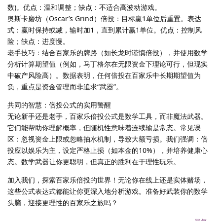
数)。优点：温和调整；缺点：不适合高波动游戏。
奥斯卡磨坊（Oscar’s Grind）倍投：目标赢1单位后重置。表达
式：赢时保持或减，输时加1，直到累计赢1单位。优点：控制风
险；缺点：进度慢。
老手技巧：结合百家乐的牌路（如长龙时谨慎倍投），并使用数学
分析计算期望值（例如，马丁格尔在无限资金下理论可行，但现实
中破产风险高）。数据表明，任何倍投在百家乐中长期期望值为
负，重点是资金管理而非追求“武器”。
共同的智慧：倍投公式的实用警醒
无论新手还是老手，百家乐倍投公式是数学工具，而非魔法武器。
它们能帮助你理解概率，但随机性意味着连续输是常态。常见误
区：忽视资金上限或忽略抽水机制，导致大额亏损。我们强调：倍
投应以娱乐为主，设定严格止损（如本金的10%），并培养健康心
态。数学武器让你更聪明，但真正的胜利在于理性玩乐。
加入我们，探索百家乐倍投的世界！无论你在线上还是实体赌场，
这些公式表达式都能让你更深入地分析游戏。准备好武装你的数学
头脑，迎接更理性的百家乐之旅吗？