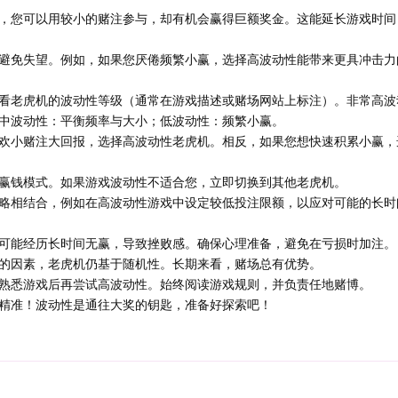
，您可以用较小的赌注参与，却有机会赢得巨额奖金。这能延长游戏时间
避免失望。例如，如果您厌倦频繁小赢，选择高波动性能带来更具冲击力
看老虎机的波动性等级（通常在游戏描述或赌场网站上标注）。非常高波
中波动性：平衡频率与大小；低波动性：频繁小赢。
欢小赌注大回报，选择高波动性老虎机。相反，如果您想快速积累小赢，
赢钱模式。如果游戏波动性不适合您，立即切换到其他老虎机。
略相结合，例如在高波动性游戏中设定较低投注限额，以应对可能的长时
可能经历长时间无赢，导致挫败感。确保心理准备，避免在亏损时加注。
的因素，老虎机仍基于随机性。长期来看，赌场总有优势。
熟悉游戏后再尝试高波动性。始终阅读游戏规则，并负责任地赌博。
精准！波动性是通往大奖的钥匙，准备好探索吧！