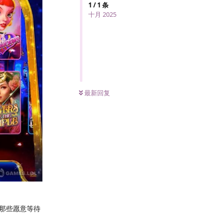
1
/
1
条
十月 2025
最新回复
那些愿意等待