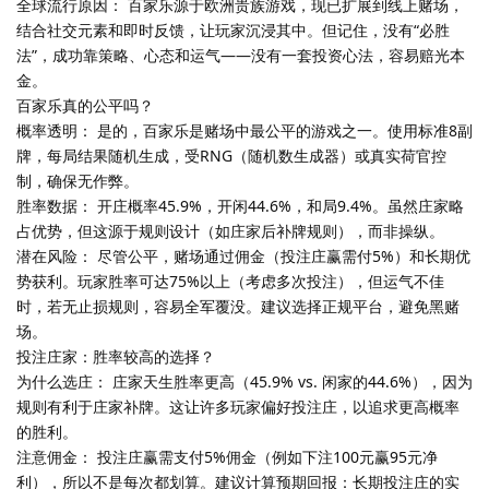
全球流行原因： 百家乐源于欧洲贵族游戏，现已扩展到线上赌场，
结合社交元素和即时反馈，让玩家沉浸其中。但记住，没有“必胜
法”，成功靠策略、心态和运气——没有一套投资心法，容易赔光本
金。
百家乐真的公平吗？
概率透明： 是的，百家乐是赌场中最公平的游戏之一。使用标准8副
牌，每局结果随机生成，受RNG（随机数生成器）或真实荷官控
制，确保无作弊。
胜率数据： 开庄概率45.9%，开闲44.6%，和局9.4%。虽然庄家略
占优势，但这源于规则设计（如庄家后补牌规则），而非操纵。
潜在风险： 尽管公平，赌场通过佣金（投注庄赢需付5%）和长期优
势获利。玩家胜率可达75%以上（考虑多次投注），但运气不佳
时，若无止损规则，容易全军覆没。建议选择正规平台，避免黑赌
场。
投注庄家：胜率较高的选择？
为什么选庄： 庄家天生胜率更高（45.9% vs. 闲家的44.6%），因为
规则有利于庄家补牌。这让许多玩家偏好投注庄，以追求更高概率
的胜利。
注意佣金： 投注庄赢需支付5%佣金（例如下注100元赢95元净
利），所以不是每次都划算。建议计算预期回报：长期投注庄的实