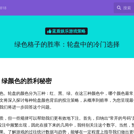
818
蓝盾娱乐游戏策略
绿色格子的胜率：轮盘中的冷门选择
、绿颜色的胜利秘密
色。轮盘的颜色分为三种：红、黑、绿。在这三种颜色中，哪个颜色最常
文将深入探讨每种轮盘颜色背后的投注策略，从概率到赔率，为您呈现最
我们将进一步回答这个问题。
质，但一些规律可以帮助我们更有效地下注。首先，归纳出“常开的号码”
投注中频繁出现，因此在接下来的几局中，我特别关注这个数字。当然，
果。了解游戏的过往统计数据与趋势，能够在一定程度上指导我们做出更