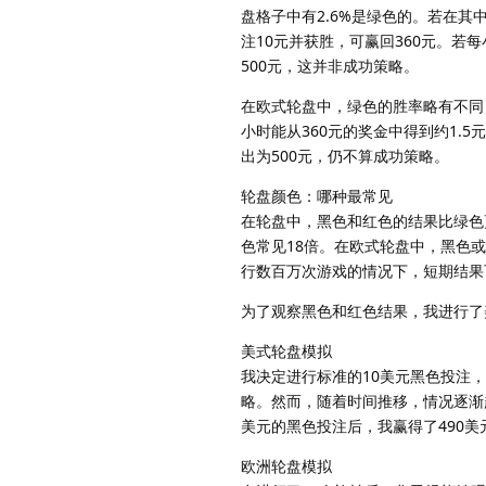
盘格子中有2.6%是绿色的。若在其
注10元并获胜，可赢回360元。若每
500元，这并非成功策略。
在欧式轮盘中，绿色的胜率略有不同，
小时能从360元的奖金中得到约1.
出为500元，仍不算成功策略。
轮盘颜色：哪种最常见
在轮盘中，黑色和红色的结果比绿色
色常见18倍。在欧式轮盘中，黑色
行数百万次游戏的情况下，短期结果
为了观察黑色和红色结果，我进行了
美式轮盘模拟
我决定进行标准的10美元黑色投注，
略。然而，随着时间推移，情况逐渐趋
美元的黑色投注后，我赢得了490美
欧洲轮盘模拟