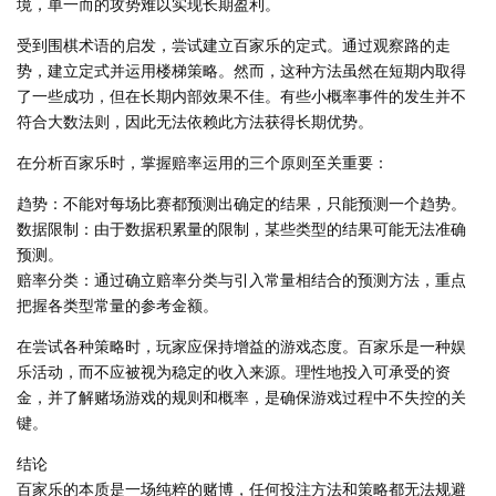
境，单一而的攻势难以实现长期盈利。
受到围棋术语的启发，尝试建立百家乐的定式。通过观察路的走
势，建立定式并运用楼梯策略。然而，这种方法虽然在短期内取得
了一些成功，但在长期内部效果不佳。有些小概率事件的发生并不
符合大数法则，因此无法依赖此方法获得长期优势。
在分析百家乐时，掌握赔率运用的三个原则至关重要：
趋势：不能对每场比赛都预测出确定的结果，只能预测一个趋势。
数据限制：由于数据积累量的限制，某些类型的结果可能无法准确
预测。
赔率分类：通过确立赔率分类与引入常量相结合的预测方法，重点
把握各类型常量的参考金额。
在尝试各种策略时，玩家应保持增益的游戏态度。百家乐是一种娱
乐活动，而不应被视为稳定的收入来源。理性地投入可承受的资
金，并了解赌场游戏的规则和概率，是确保游戏过程中不失控的关
键。
结论
百家乐的本质是一场纯粹的赌博，任何投注方法和策略都无法规避