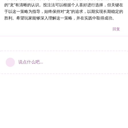
的“龙”有清晰的认识。投注法可以根据个人喜好进行选择，但关键在
于以这一策略为指导，始终保持对“龙”的追求，以期实现长期稳定的
胜利。希望玩家能够深入理解这一策略，并在实践中取得成功。
回复
说点什么吧...