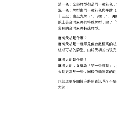
清一色：全部牌型都是同一種花色，
混一色：牌型由同一種花色與字牌（
十三幺：由幺九牌（1、9萬，1、9
以上是台灣麻將的特殊牌型，除了「
常見的台灣麻將特殊牌型。
麻將天胡是什麼？
麻將天胡是一種罕見但台數極高的胡
組成可胡的牌型。由於天胡的出現完
麻將人胡是什麼？
麻將人胡，又稱為「第一張牌胡」，
天胡更常見一些，同樣依賴運氣的胡
想知道更多關於麻將的資訊嗎？不要
大師！