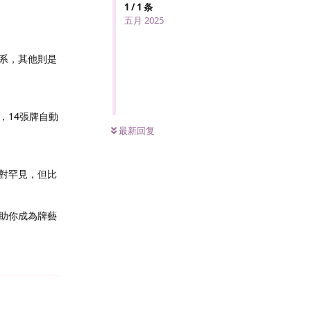
1
/
1
条
五月 2025
系，其他則是
，14張牌自動
最新回复
對罕見，但比
助你成為牌藝
回复