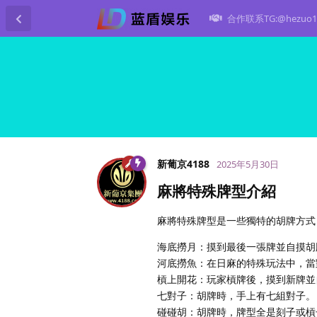
合作联系TG:@hezuo1
新葡京4188
2025年5月30日
麻將特殊牌型介紹
麻將特殊牌型是一些獨特的胡牌方式
海底撈月：摸到最後一張牌並自摸胡
河底撈魚：在日麻的特殊玩法中，當
槓上開花：玩家槓牌後，摸到新牌並
七對子：胡牌時，手上有七組對子。
碰碰胡：胡牌時，牌型全是刻子或槓