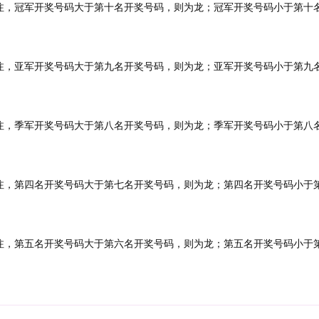
注，冠军开奖号码大于第十名开奖号码，则为龙；冠军开奖号码小于第十
注，亚军开奖号码大于第九名开奖号码，则为龙；亚军开奖号码小于第九
注，季军开奖号码大于第八名开奖号码，则为龙；季军开奖号码小于第八
注，第四名开奖号码大于第七名开奖号码，则为龙；第四名开奖号码小于
注，第五名开奖号码大于第六名开奖号码，则为龙；第五名开奖号码小于