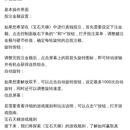
基本操作界面
投注金额设置：
如果您希望在《宝石天梯》中进行真钱投注，首先需要设定下注金
额。点击控制面板右下角的“-”和“+”按钮，打开投注菜单，调整赌注
金额与硬币价值，确定每轮旋转的总投注额。
旋转按钮：
调整完投注金额后，点击屏幕上的双箭头旋转图标，即可转动滚轴
并有机会获得连胜组合。
自动旋转：
如果想要解放双手，可以点击自动旋转按钮，设定最多1000次自动
旋转，同时还可以调整旋转速度。
信息屏幕：
若需要查看详细的游戏规则和玩法说明，可以点击“i”按钮，打开游
戏指南。
宝石天梯游戏规则
接下来，我们将探索《宝石天梯》的游戏规则，了解如何赢取真