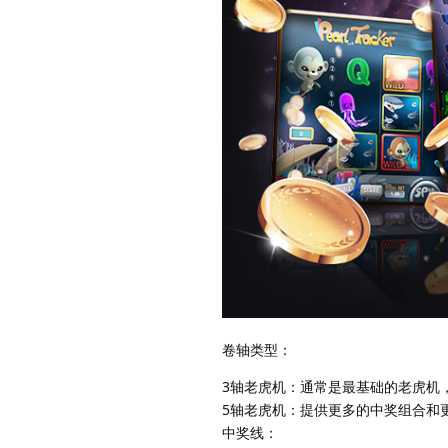
卷轴类型：
3轴老虎机：通常是最基础的老虎机
5轴老虎机：提供更多的中奖组合和
中奖线：