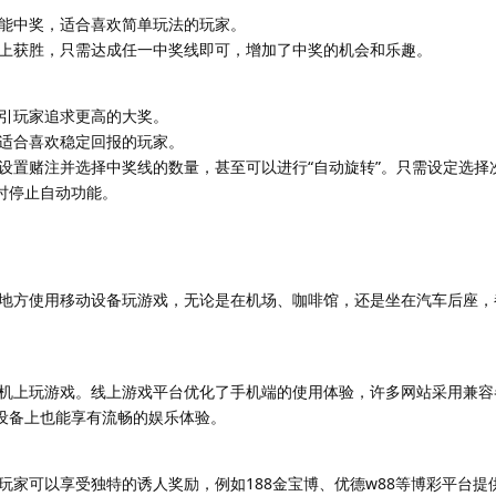
能中奖，适合喜欢简单玩法的玩家。
上获胜，只需达成任一中奖线即可，增加了中奖的机会和乐趣。
引玩家追求更高的大奖。
适合喜欢稳定回报的玩家。
设置赌注并选择中奖线的数量，甚至可以进行“自动旋转”。只需设定选择
时停止自动功能。
地方使用移动设备玩游戏，无论是在机场、咖啡馆，还是坐在汽车后座，
机上玩游戏。线上游戏平台优化了手机端的使用体验，许多网站采用兼容
动设备上也能享有流畅的娱乐体验。
玩家可以享受独特的诱人奖励，例如188金宝博、优德w88等博彩平台提