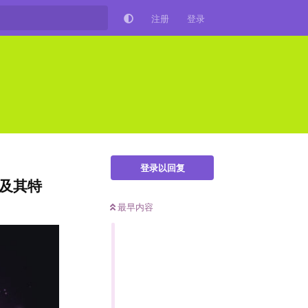
注册
登录
登录以回复
及其特
最早内容