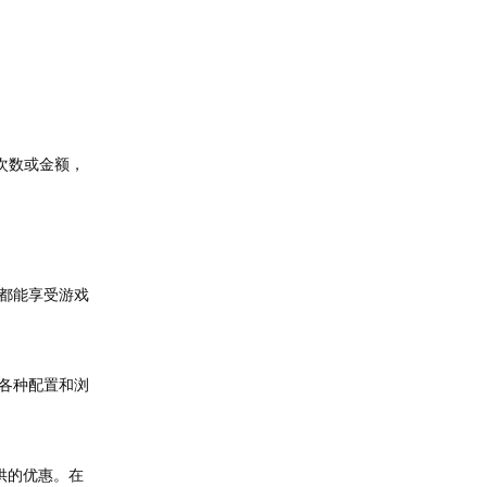
次数或金额，
都能享受游戏
各种配置和浏
供的优惠。在