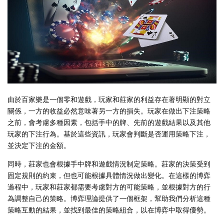
由於百家樂是一個零和遊戲，玩家和莊家的利益存在著明顯的對立
關係，一方的收益必然意味著另一方的損失。玩家在做出下注策略
之前，會考慮多種因素，包括手中的牌、先前的遊戲結果以及其他
玩家的下注行為。基於這些資訊，玩家會判斷是否運用策略下注，
並決定下注的金額。
同時，莊家也會根據手中牌和遊戲情況制定策略。莊家的決策受到
固定規則的約束，但也可能根據具體情況做出變化。在這樣的博弈
過程中，玩家和莊家都需要考慮對方的可能策略，並根據對方的行
為調整自己的策略。博弈理論提供了一個框架，幫助我們分析這種
策略互動的結果，並找到最佳的策略組合，以在博弈中取得優勢。