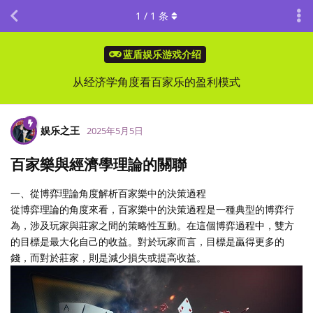
1
/
1
条
蓝盾娱乐游戏介绍
从经济学角度看百家乐的盈利模式
娱乐之王
2025年5月5日
百家樂與經濟學理論的關聯
一、從博弈理論角度解析百家樂中的決策過程
從博弈理論的角度來看，百家樂中的決策過程是一種典型的博弈行
為，涉及玩家與莊家之間的策略性互動。在這個博弈過程中，雙方
的目標是最大化自己的收益。對於玩家而言，目標是贏得更多的
錢，而對於莊家，則是減少損失或提高收益。