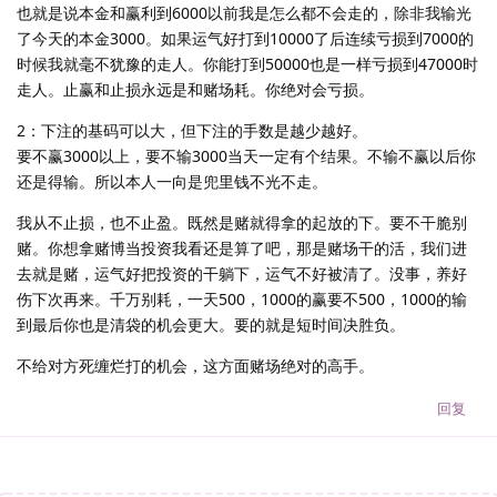
也就是说本金和赢利到6000以前我是怎么都不会走的，除非我输光
了今天的本金3000。如果运气好打到10000了后连续亏损到7000的
时候我就毫不犹豫的走人。你能打到50000也是一样亏损到47000时
走人。止赢和止损永远是和赌场耗。你绝对会亏损。
2：下注的基码可以大，但下注的手数是越少越好。
要不赢3000以上，要不输3000当天一定有个结果。不输不赢以后你
还是得输。所以本人一向是兜里钱不光不走。
我从不止损，也不止盈。既然是赌就得拿的起放的下。要不干脆别
赌。你想拿赌博当投资我看还是算了吧，那是赌场干的活，我们进
去就是赌，运气好把投资的干躺下，运气不好被清了。没事，养好
伤下次再来。千万别耗，一天500，1000的赢要不500，1000的输
到最后你也是清袋的机会更大。要的就是短时间决胜负。
不给对方死缠烂打的机会，这方面赌场绝对的高手。
回复