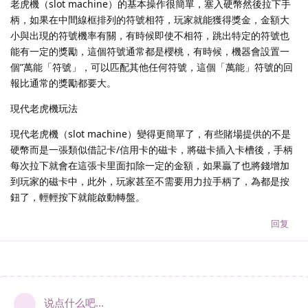
老虎機（slot machine）的基本操作很簡單，塞入硬幣然後拉下手
柄，如果在中間線框排列的符號相符，玩家就能獲得獎金，金額大
小與出現的符號機率有關，有時候即使不相符，跳出特定的符號也
能有一定的獎勵，這個符號通常都是櫻桃，有時候，機器會設置一
個”萬能「符號」，可以匹配其他任何符號，這個「萬能」符號的回
報比通常的獎勵都要大。
現代老虎機玩法
現代老虎機（slot machine）變得更簡單了，有些賭場提供的不是
硬幣而是一張類似借記卡/信用卡的磁卡，將磁卡插入卡槽後，手柄
每次拉下就會在這張卡里面扣除一定的金額，如果贏了也將錢增加
到玩家的磁卡中，此外，玩家甚至不需要用力拉手柄了，為都是按
鈕了，輕輕按下就能啟動轉盤。
回复
说点什么吧...