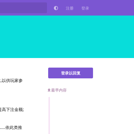
注册
登录
登录以回复
,以供玩家参
最早内容
高下注金额;
0……依此类推