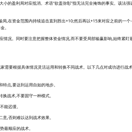
大小的盈利局对应抵消。术语“欲盖弥彰”指无法完全掩饰的事实。该法强
输局,在资金范围内持续追击直到胜出+10;然后再以+15来对应之前的一个-
本金。
应情况。同时要注意把握整体资金情况,而不要受局部输赢影响,始终紧盯
玩家需要根据具体情况灵活运用和转换不同战术。以下几点对成功进行战
和特点,要达到运用自如的地步。
转换战术,不要固守一种模式。
别不能迟缓。
二意,否则难以达到战术效果。
局势最顺应的战术。