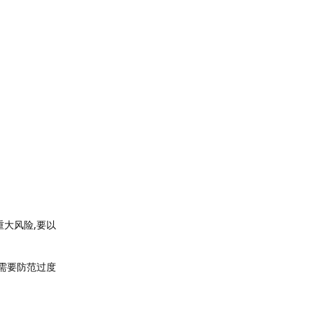
大风险,要以
需要防范过度
回复