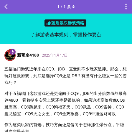
1
/
1
条
蓝盾娱乐游戏策略
了解游戏基本规则，掌握操作要点
新葡京4188
2025年1月17日
五福临门游戏近年来在CQ9、JDB一直受到不少玩家追捧。那么，想
玩好这款游戏，到底是选择CQ9还是JDB？有没有什么稳妥一些的游
戏巧？
对于五福临门这款游戏还是更偏向于CQ9，JDB的出分倍数虽然最高
达4800，看着挺多实际上返还率是很低的，如果追求高倍数像CQ9
跳高高，CQ9跳起来，CQ9鸿福齐天，CQ9武圣，CQ9雷神，CQ9
盘龙秘宝，CQ9火之女王，CQ9金鸡报喜，CQ9钟馗运财可以
作为这类玩家的首选，技巧方面还是偏向于怎样抓住爆分点，平稳
过度非爆分期。