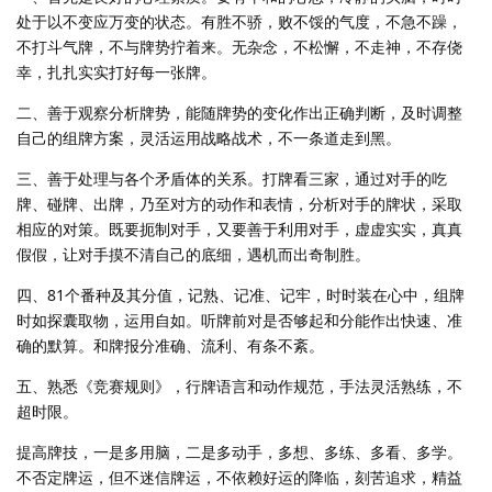
处于以不变应万变的状态。有胜不骄，败不馁的气度，不急不躁，
不打斗气牌，不与牌势拧着来。无杂念，不松懈，不走神，不存侥
幸，扎扎实实打好每一张牌。
二、善于观察分析牌势，能随牌势的变化作出正确判断，及时调整
自己的组牌方案，灵活运用战略战术，不一条道走到黑。
三、善于处理与各个矛盾体的关系。打牌看三家，通过对手的吃
牌、碰牌、出牌，乃至对方的动作和表情，分析对手的牌状，采取
相应的对策。既要扼制对手，又要善于利用对手，虚虚实实，真真
假假，让对手摸不清自己的底细，遇机而出奇制胜。
四、81个番种及其分值，记熟、记准、记牢，时时装在心中，组牌
时如探囊取物，运用自如。听牌前对是否够起和分能作出快速、准
确的默算。和牌报分准确、流利、有条不紊。
五、熟悉《竞赛规则》，行牌语言和动作规范，手法灵活熟练，不
超时限。
提高牌技，一是多用脑，二是多动手，多想、多练、多看、多学。
不否定牌运，但不迷信牌运，不依赖好运的降临，刻苦追求，精益