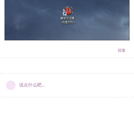
回复
说点什么吧...