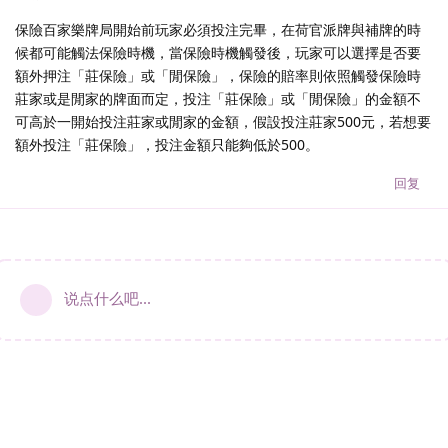
保險百家樂牌局開始前玩家必須投注完畢，在荷官派牌與補牌的時
候都可能觸法保險時機，當保險時機觸發後，玩家可以選擇是否要
額外押注「莊保險」或「閒保險」，保險的賠率則依照觸發保險時
莊家或是閒家的牌面而定，投注「莊保險」或「閒保險」的金額不
可高於一開始投注莊家或閒家的金額，假設投注莊家500元，若想要
額外投注「莊保險」，投注金額只能夠低於500。
回复
说点什么吧...