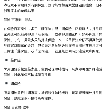
障玩家不會輸掉所有的押注，讓你能增加百家樂賺錢的機會，但不
影響原本的遊戲結果。
保險 百家樂 – 玩法
在保險百家樂中，多了「莊保險」與「閒保險」兩種玩法，押注莊
家外還可以額外押注「莊保險」，或是押注閒家即可額外押注「閒
保險」，每一局最多只能押注保險一次，並且押注金額不得高於押
注莊家或閒家的金額，但必須注意玩家必須在牌局開始前投注才可
以押注「莊保險」或「閒保險」，並且無法同時投注莊家和閒家。
莊保險
牌局開始前投注莊家贏，當觸發保險時機時，玩家即可額外押注莊
保險，以此確保不輸掉所有注碼。
閒保險
牌局開始前投注閒家贏，當觸發保險時機時，玩家即可額外押注閒
保險，以此確保不輸掉所有注碼。
保險 百家樂 賠率