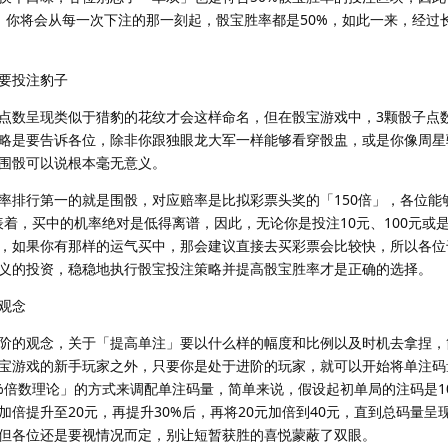
，你将会从每一次下注的那一刻起，骰宝胜率都是50%，如此一来，经过
要投注豹子
点数呈现类似于猎豹的花纹才会这样命名，但在骰宝游戏中，3颗骰子点
略是要告诉各位，除非你跟独眼龙大军一样能够看穿骰盅，或是你像周星
围骰可以说根本毫无意义。
率排行第一的就是围骰，对应赔率是比拟彩票头奖的「150倍」，各位能
着，买中的机率绝对是低得离谱，因此，无论你是投注10元、100元或
，如果你有那样的运气买中，那会建议直接去买彩票会比较快，所以各位
义的投资，稳稳地执行骰宝投注策略并提高骰宝胜率才是正确的选择。
观念
阶的观念，关于「提高单注」要以什么样的幅度和比例以及时机去拿捏，
宝游戏的新手玩家之外，只要你是处于进阶的玩家，就可以开始将单注码
0%倍数理论」的方式来调配单注码量，简单来说，假设起初单局的注码是1
加倍提升至20元，再提升30%后，再将20元加倍到40元，直到总码量呈
但各位还是要视情况而定，别让短暂获胜的喜悦蒙蔽了双眼。