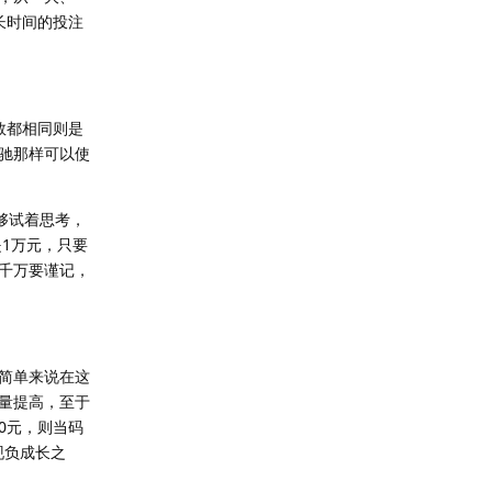
长时间的投注
数都相同则是
驰那样可以使
够试着思考，
是1万元，只要
千万要谨记，
简单来说在这
量提高，至于
0元，则当码
现负成长之