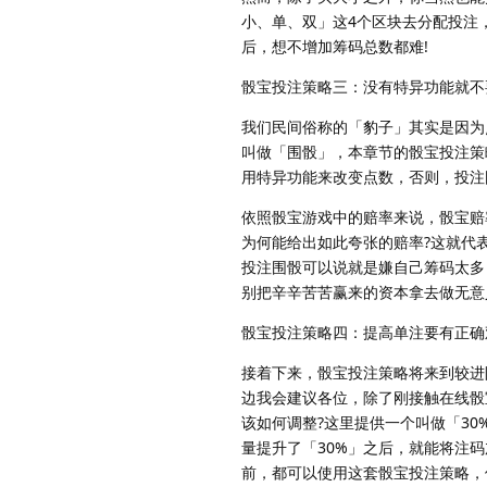
小、单、双」这4个区块去分配投注
后，想不增加筹码总数都难!
骰宝投注策略三：没有特异功能就不
我们民间俗称的「豹子」其实是因为
叫做「围骰」，本章节的骰宝投注策
用特异功能来改变点数，否则，投注
依照骰宝游戏中的赔率来说，骰宝赔
为何能给出如此夸张的赔率?这就代表
投注围骰可以说就是嫌自己筹码太多
别把辛辛苦苦赢来的资本拿去做无意
骰宝投注策略四：提高单注要有正确
接着下来，骰宝投注策略将来到较进
边我会建议各位，除了刚接触在线骰
该如何调整?这里提供一个叫做「3
量提升了「30%」之后，就能将注码
前，都可以使用这套骰宝投注策略，