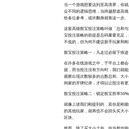
当一个游戏想要达到至高境界，你就
众不同的逻辑思维，当跨越那道高墙
给各位参考，或许翻身就靠这一步。
这套高级骰宝投注策略叫做「总和与
宝投注策略的前提是总码量要充足，
不低的，但为何不建议新手玩家和刚
骰宝投注策略一：凡走过必留下痕迹
在许多在线游戏之中，于平台上都会
据，而当投注没有方向时，我们就能
观察出现次数较多的点数总和、大小
闲家的开牌纪录，才得以让投注有更
骰宝投注策略二：锁定骰宝胜率50
就像上述我们刚提到的，若你是刚接
的其他玩家，就再也不会回头买大小
区块。
然而，除了买大小之外，你当然也能