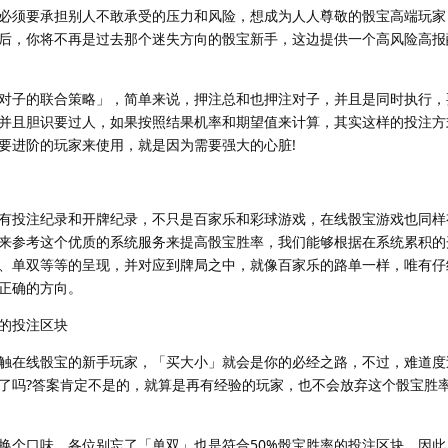
必须要承担别人不敢承受的压力和风险，想成为人人尊敬的骰宝高端玩家
后，你将不再是过去那个迷失方向的骰宝新手，这边提供一个高风险高报
对子的联合策略」，简单来说，押注总和也押注对子，并且是同时执行，
并且胆识要过人，如果按照结果机率和期望值来计算，其实这样的投注方
要进阶的玩家来使用，就是因为需要强大的心脏!
有投注纪录和开牌纪录，不只是百家乐和彩球游戏，在线骰宝游戏也同样
来参考这个优质的系统服务来提高骰宝胜率，我们能够根据在系统累积的
、单双等等的呈现，并对应到牌局之中，就像百家乐的路单一样，唯有仔
正确的方向。
%的投注区块
触在线骰宝的新手玩家，「买大小」就会是你的必经之路，不过，难道度
了吗?答案肯定不是的，就算是再有经验的玩家，也不会放弃这个骰宝胜率
换个口味，各位别忘了「单双」也是符合50%骰宝胜率的投注区块，因此