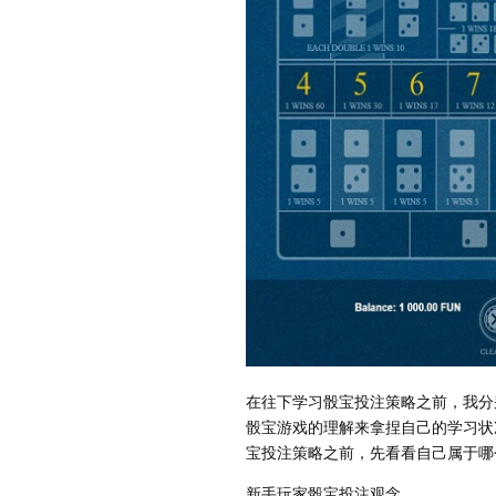
在往下学习骰宝投注策略之前，我分
骰宝游戏的理解来拿捏自己的学习状
宝投注策略之前，先看看自己属于哪
新手玩家骰宝投注观念