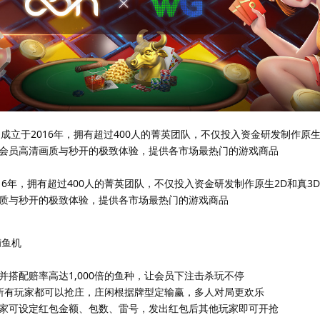
棋牌）成立于2016年，拥有超过400人的菁英团队，不仅投入资金研发制作原生
会员高清画质与秒开的极致体验，提供各市场最热门的游戏商品
于2016年，拥有超过400人的菁英团队，不仅投入资金研发制作原生2D和真3
质与秒开的极致体验，提供各市场最热门的游戏商品
捕鱼机
搭配赔率高达1,000倍的鱼种，让会员下注击杀玩不停
所有玩家都可以抢庄，庄闲根据牌型定输赢，多人对局更欢乐
家可设定红包金额、包数、雷号，发出红包后其他玩家即可开抢