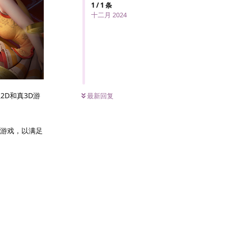
1
/
1
条
十二月 2024
2D和真3D游
最新回复
D游戏，以满足