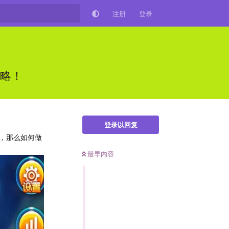
注册
登录
攻略！
登录以回复
，那么如何做
最早内容