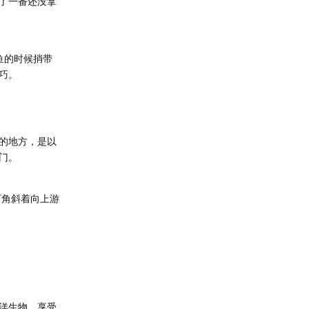
了一番还没拿
鱼的时候捎带
巧。
的地方，是以
门。
下角斜着向上游
洋生物，享受