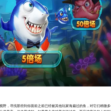
视野，寻找那些到你面前之前已经被其他玩家海扁过的鱼，对它们稍微多