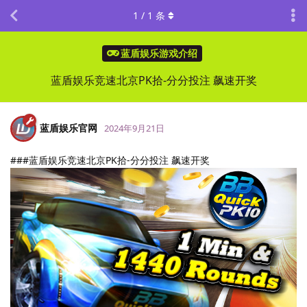
1
/
1
条
蓝盾娱乐游戏介绍
蓝盾娱乐竞速北京PK拾-分分投注 飙速开奖
蓝盾娱乐官网
2024年9月21日
###蓝盾娱乐竞速北京PK拾-分分投注 飙速开奖