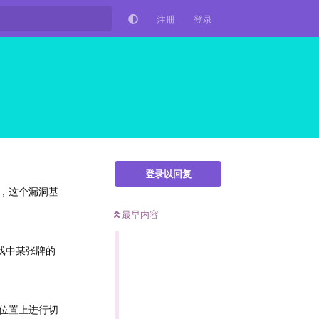
注册
登录
登录以回复
，这个漏洞基
最早内容
游戏中某张牌的
位置上进行切