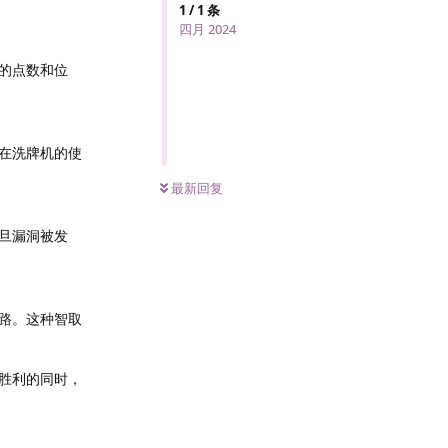
1
/
1
条
四月 2024
的点数和位
在洗牌机的使
最新回复
旦漏洞被发
路。这种智取
胜利的同时，
回复