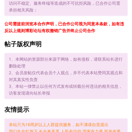
访问不稳定、服务终端等造成的不可抗拒风险，已合作公司需
承担相关风险；
公司需提前浏览本合作声明，已合作公司视为同意本条款，如有违
反以上规则博彩论坛有权撤销广告并终止公司合作
帖子版权声明
1、本网站的资源部分来源于网络，如有侵权，请联系站长进行
删除处理
2、会员发帖仅代表会员个人观点，并不代表本站赞同其观点和
对其真实性负责
3、本站一律禁止以任何方式发布或转载任何违法的相关信息，
访客发现请向站长举报
友情提示
本站只为18周岁以上人群提供服务，如不满请自觉退出
我们生在红旗下 长在春风里 人民有信仰 国家有力量 民族有希