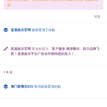
望
回复
蓝盾娱乐官网
超级置顶了此帖
蓝盾娱乐官网
更改标题为「
客户服务 精准曝光，助力品牌飞
跃！蓝盾娱乐平台广告合作期待您的加入！
」
1 年
后
澳门新葡京625
取消超级置顶此帖