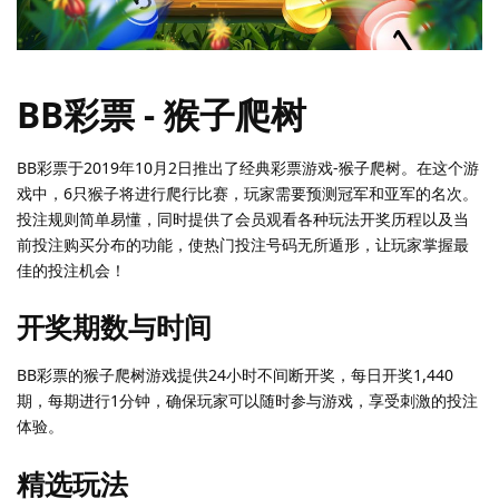
BB彩票 - 猴子爬树
BB彩票于2019年10月2日推出了经典彩票游戏-猴子爬树。在这个游
戏中，6只猴子将进行爬行比赛，玩家需要预测冠军和亚军的名次。
投注规则简单易懂，同时提供了会员观看各种玩法开奖历程以及当
前投注购买分布的功能，使热门投注号码无所遁形，让玩家掌握最
佳的投注机会！
开奖期数与时间
BB彩票的猴子爬树游戏提供24小时不间断开奖，每日开奖1,440
期，每期进行1分钟，确保玩家可以随时参与游戏，享受刺激的投注
体验。
精选玩法