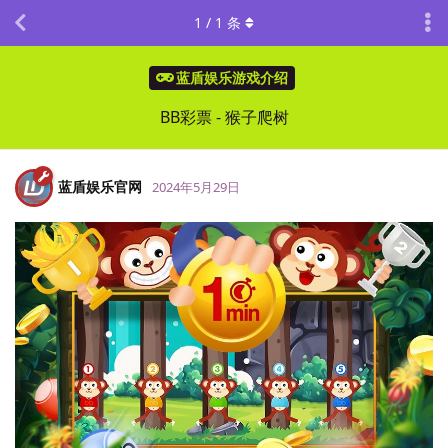
1
/
1
条
蓝盾娱乐游戏介绍
BB彩票 - 猴子爬树
蓝盾娱乐官网
2024年5月29日