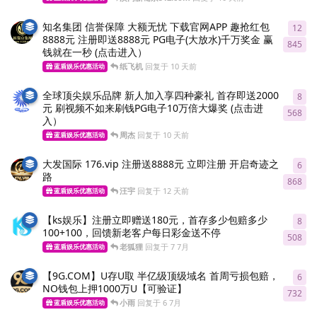
知名集团 信誉保障 大额无忧 下载官网APP 趣抢红包
12
12
8888元 注册即送8888元 PG电子(大放水)千万奖金 赢
845
钱就在一秒 (点击进入）
纸飞机
回复于
10 天前
蓝盾娱乐优惠活动
全球顶尖娱乐品牌 新人加入享四种豪礼 首存即送2000
8
8
条
元 刷视频不如来刷钱PG电子10万倍大爆奖 (点击进
568
入）
周杰
回复于
10 天前
蓝盾娱乐优惠活动
大发国际 176.vip 注册送8888元 立即注册 开启奇迹之
6
6
条
路
868
汪宇
回复于
12 天前
蓝盾娱乐优惠活动
【ks娱乐】注册立即赠送180元，首存多少包赔多少
8
8
条
100+100，回馈新老客户每日彩金送不停
508
老狐狸
回复于
7 7月
蓝盾娱乐优惠活动
【9G.COM】U存U取 半亿级顶级域名 首周亏损包赔，
6
6
条
NO钱包上押1000万U【可验证】
732
小雨
回复于
6 7月
蓝盾娱乐优惠活动